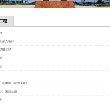
工程
目
五象湖项目
场雕塑群
塑
团
广场雕塑《群鸽飞舞》
水》主题公园
塑