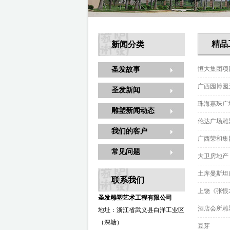
精品
新闻分类
恒大集团项
圣发故事
广西园博园
圣发新闻
珠海嘉珠广
雕塑新闻动态
伦达广场雕
我们的客户
广西荣和集
常见问题
大卫房地产
土库曼斯坦
联系我们
上饶《张恨
圣发雕塑艺术工程有限公司
酒店会所雕
地址：浙江省武义县白洋工业区
（深塘）
豆芽