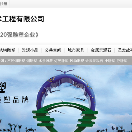
注册
锈钢雕塑
景观小品
公共空间
城市家具
金属景观石
圣发故
键词：
不锈钢雕塑
铜雕塑
水景雕塑
灯光雕塑
风动雕塑
金属景观石
小雕塑
浮雕塑