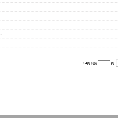
1
1/4
页 到第
页