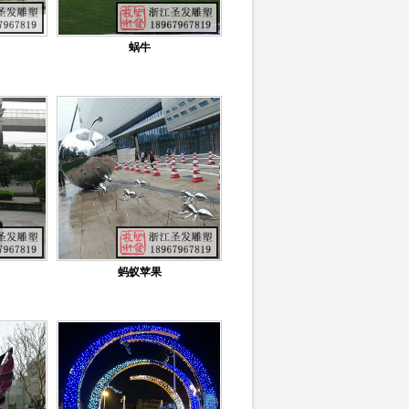
蜗牛
蚂蚁苹果