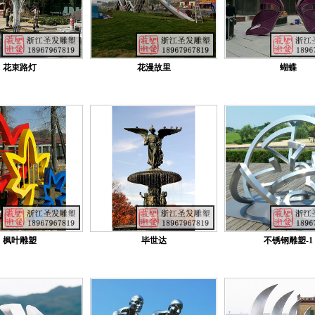
花束路灯
花漫故里
蝴蝶
枫叶雕塑
毕世达
不锈钢雕塑-1