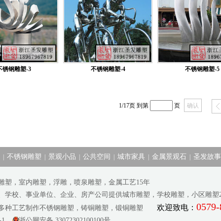
不锈钢雕塑-3
不锈钢雕塑-4
不锈钢雕塑-5
1/17
页 到第
页
不锈钢雕塑
景观小品
公共空间
城市家具
金属景观石
圣发故事
|
|
|
|
|
|
雕塑，室内雕塑，浮雕，喷泉雕塑，金属工艺15年
府、学校、事业单位、企业、房产公司提供城市雕塑，学校雕塑，小区雕塑20
0579-
欢迎致电：
等多种工艺制作不锈钢雕塑，铸铜雕塑，锻铜雕塑
-1
浙公网安备 33072302100100号