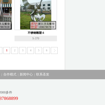
不锈钢雕塑-6
S-370
1
2
3
4
5
6
合作模式
新闻中心
联系圣发
|
|
|
00多件
87868899