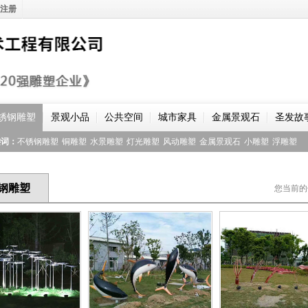
注册
锈钢雕塑
景观小品
公共空间
城市家具
金属景观石
圣发故
键词：
不锈钢雕塑
铜雕塑
水景雕塑
灯光雕塑
风动雕塑
金属景观石
小雕塑
浮雕塑
钢雕塑
您当前的