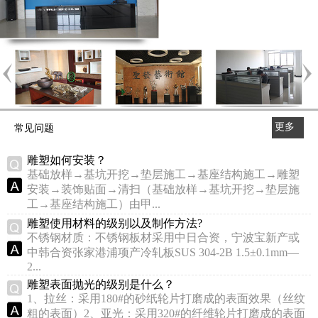
更多
常见问题
>>
雕塑如何安装？
基础放样→基坑开挖→垫层施工→基座结构施工→雕塑
安装→装饰贴面→清扫（基础放样→基坑开挖→垫层施
工→基座结构施工）由甲...
雕塑使用材料的级别以及制作方法?
不锈钢材质：不锈钢板材采用中日合资，宁波宝新产或
中韩合资张家港浦项产冷轧板SUS 304-2B 1.5±0.1mm—
2...
雕塑表面抛光的级别是什么？
1、拉丝：采用180#的砂纸轮片打磨成的表面效果（丝纹
粗的表面）2、亚光：采用320#的纤维轮片打磨成的表面