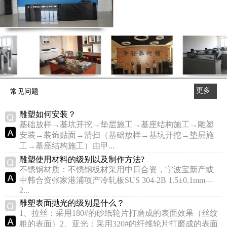
更多
常见问题
>>
雕塑如何安装？
基础放样→基坑开挖→垫层施工→基座结构施工→雕塑
安装→装饰贴面→清扫（基础放样→基坑开挖→垫层施
工→基座结构施工）由甲...
雕塑使用材料的级别以及制作方法?
不锈钢材质：不锈钢板材采用中日合资，宁波宝新产或
中韩合资张家港浦项产冷轧板SUS 304-2B 1.5±0.1mm—
2...
雕塑表面抛光的级别是什么？
1、拉丝：采用180#的砂纸轮片打磨成的表面效果（丝纹
粗的表面）2、亚光：采用320#的纤维轮片打磨成的表面