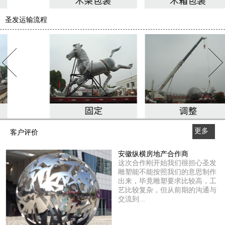
圣发运输流程
更多
客户评价
>>
安徽纵横房地产合作商
这次合作刚开始我们很担心圣发
雕塑能不能按照我们的意思制作
出来，毕竟雕塑要求比较高，工
艺比较复杂，但从前期的沟通与
交流到...