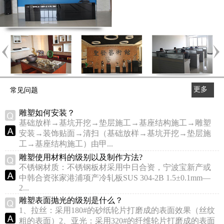
更多
常见问题
>>
雕塑如何安装？
基础放样→基坑开挖→垫层施工→基座结构施工→雕塑
安装→装饰贴面→清扫（基础放样→基坑开挖→垫层施
工→基座结构施工）由甲...
雕塑使用材料的级别以及制作方法?
不锈钢材质：不锈钢板材采用中日合资，宁波宝新产或
中韩合资张家港浦项产冷轧板SUS 304-2B 1.5±0.1mm—
2...
雕塑表面抛光的级别是什么？
1、拉丝：采用180#的砂纸轮片打磨成的表面效果（丝纹
粗的表面）2、亚光：采用320#的纤维轮片打磨成的表面