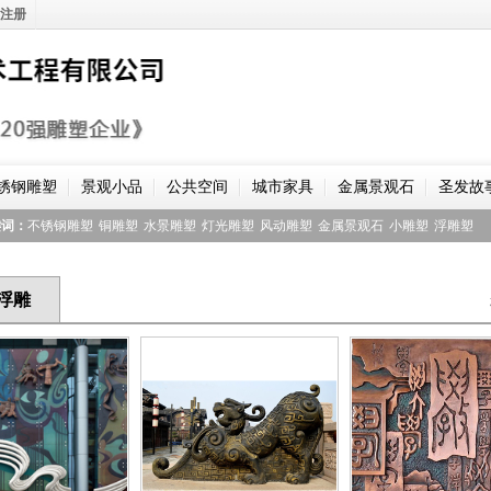
注册
锈钢雕塑
景观小品
公共空间
城市家具
金属景观石
圣发故
键词：
不锈钢雕塑
铜雕塑
水景雕塑
灯光雕塑
风动雕塑
金属景观石
小雕塑
浮雕塑
浮雕