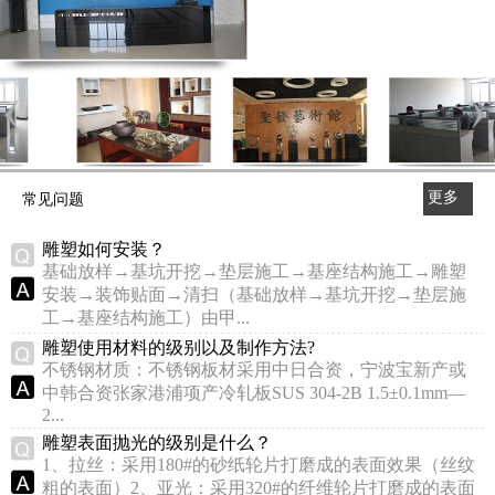
更多
常见问题
>>
雕塑如何安装？
基础放样→基坑开挖→垫层施工→基座结构施工→雕塑
安装→装饰贴面→清扫（基础放样→基坑开挖→垫层施
工→基座结构施工）由甲...
雕塑使用材料的级别以及制作方法?
不锈钢材质：不锈钢板材采用中日合资，宁波宝新产或
中韩合资张家港浦项产冷轧板SUS 304-2B 1.5±0.1mm—
2...
雕塑表面抛光的级别是什么？
1、拉丝：采用180#的砂纸轮片打磨成的表面效果（丝纹
粗的表面）2、亚光：采用320#的纤维轮片打磨成的表面