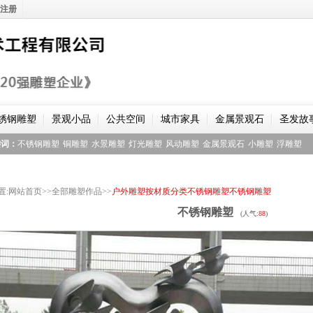
注册
锈钢雕塑
景观小品
公共空间
城市家具
金属景观石
圣发故
键词：
不锈钢雕塑
铜雕塑
水景雕塑
灯光雕塑
风动雕塑
金属景观石
小雕塑
浮雕塑
置
:
网站首页
>>
全部雕塑作品
>>
户外雕塑
按材质分类
不锈钢雕塑
不锈钢雕塑
不锈钢雕塑
(人气:
88
)