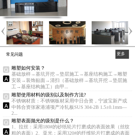
更多
常见问题
>>
雕塑如何安装？
基础放样→基坑开挖→垫层施工→基座结构施工→雕塑
安装→装饰贴面→清扫（基础放样→基坑开挖→垫层施
工→基座结构施工）由甲...
雕塑使用材料的级别以及制作方法?
不锈钢材质：不锈钢板材采用中日合资，宁波宝新产或
中韩合资张家港浦项产冷轧板SUS 304-2B 1.5±0.1mm—
2...
雕塑表面抛光的级别是什么？
1、拉丝：采用180#的砂纸轮片打磨成的表面效果（丝纹
粗的表面）2、亚光：采用320#的纤维轮片打磨成的表面