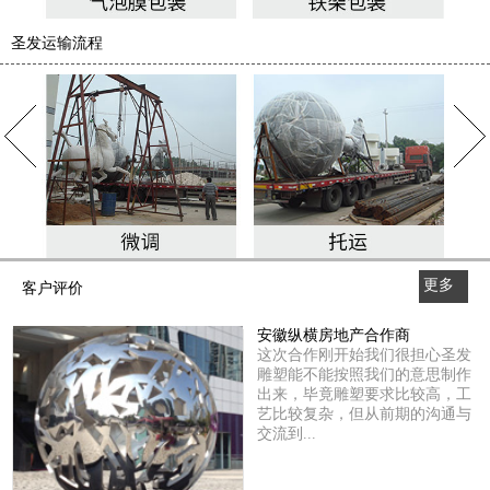
圣发运输流程
更多
客户评价
>>
安徽纵横房地产合作商
这次合作刚开始我们很担心圣发
雕塑能不能按照我们的意思制作
出来，毕竟雕塑要求比较高，工
艺比较复杂，但从前期的沟通与
交流到...