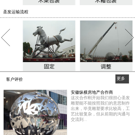
圣发运输流程
更多
客户评价
>>
安徽纵横房地产合作商
这次合作刚开始我们很担心圣发
雕塑能不能按照我们的意思制作
出来，毕竟雕塑要求比较高，工
艺比较复杂，但从前期的沟通与
交流到...