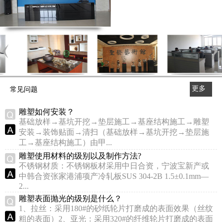
更多
常见问题
>>
雕塑如何安装？
基础放样→基坑开挖→垫层施工→基座结构施工→雕塑
安装→装饰贴面→清扫（基础放样→基坑开挖→垫层施
工→基座结构施工）由甲...
雕塑使用材料的级别以及制作方法?
不锈钢材质：不锈钢板材采用中日合资，宁波宝新产或
中韩合资张家港浦项产冷轧板SUS 304-2B 1.5±0.1mm—
2...
雕塑表面抛光的级别是什么？
1、拉丝：采用180#的砂纸轮片打磨成的表面效果（丝纹
粗的表面）2、亚光：采用320#的纤维轮片打磨成的表面