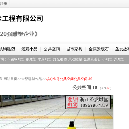
注册
锈钢雕塑
景观小品
公共空间
城市家具
金属景观石
圣发故
键词：
不锈钢雕塑
铜雕塑
水景雕塑
灯光雕塑
风动雕塑
金属景观石
小雕塑
浮雕塑
置
:
网站首页
>>
全部雕塑作品
>>
核心业务
公共空间
公共空间-10
公共空间-10
(人气:
65
)