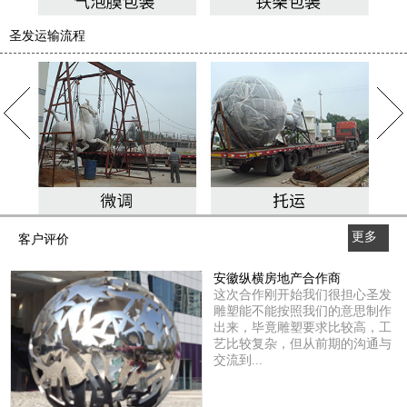
圣发运输流程
更多
客户评价
>>
安徽纵横房地产合作商
这次合作刚开始我们很担心圣发
雕塑能不能按照我们的意思制作
出来，毕竟雕塑要求比较高，工
艺比较复杂，但从前期的沟通与
交流到...