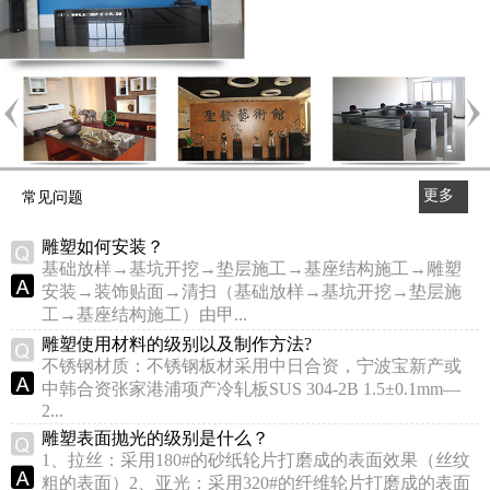
更多
常见问题
>>
雕塑如何安装？
基础放样→基坑开挖→垫层施工→基座结构施工→雕塑
安装→装饰贴面→清扫（基础放样→基坑开挖→垫层施
工→基座结构施工）由甲...
雕塑使用材料的级别以及制作方法?
不锈钢材质：不锈钢板材采用中日合资，宁波宝新产或
中韩合资张家港浦项产冷轧板SUS 304-2B 1.5±0.1mm—
2...
雕塑表面抛光的级别是什么？
1、拉丝：采用180#的砂纸轮片打磨成的表面效果（丝纹
粗的表面）2、亚光：采用320#的纤维轮片打磨成的表面