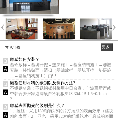
更多
常见问题
>>
雕塑如何安装？
基础放样→基坑开挖→垫层施工→基座结构施工→雕塑
安装→装饰贴面→清扫（基础放样→基坑开挖→垫层施
工→基座结构施工）由甲...
雕塑使用材料的级别以及制作方法?
不锈钢材质：不锈钢板材采用中日合资，宁波宝新产或
中韩合资张家港浦项产冷轧板SUS 304-2B 1.5±0.1mm—
2...
雕塑表面抛光的级别是什么？
1、拉丝：采用180#的砂纸轮片打磨成的表面效果（丝纹
粗的表面）2、亚光：采用320#的纤维轮片打磨成的表面