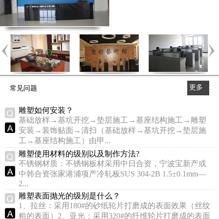
更多
常见问题
>>
雕塑如何安装？
基础放样→基坑开挖→垫层施工→基座结构施工→雕塑
安装→装饰贴面→清扫（基础放样→基坑开挖→垫层施
工→基座结构施工）由甲...
雕塑使用材料的级别以及制作方法?
不锈钢材质：不锈钢板材采用中日合资，宁波宝新产或
中韩合资张家港浦项产冷轧板SUS 304-2B 1.5±0.1mm—
2...
雕塑表面抛光的级别是什么？
1、拉丝：采用180#的砂纸轮片打磨成的表面效果（丝纹
粗的表面）2、亚光：采用320#的纤维轮片打磨成的表面