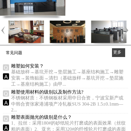
更多
常见问题
>>
雕塑如何安装？
基础放样→基坑开挖→垫层施工→基座结构施工→雕塑
安装→装饰贴面→清扫（基础放样→基坑开挖→垫层施
工→基座结构施工）由甲...
雕塑使用材料的级别以及制作方法?
不锈钢材质：不锈钢板材采用中日合资，宁波宝新产或
中韩合资张家港浦项产冷轧板SUS 304-2B 1.5±0.1mm—
2...
雕塑表面抛光的级别是什么？
1、拉丝：采用180#的砂纸轮片打磨成的表面效果（丝纹
粗的表面）2、亚光：采用320#的纤维轮片打磨成的表面