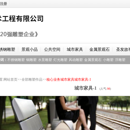
注册
锈钢雕塑
景观小品
公共空间
城市家具
金属景观石
圣发故
键词：
不锈钢雕塑
铜雕塑
水景雕塑
灯光雕塑
风动雕塑
金属景观石
小雕塑
浮雕塑
置
:
网站首页
>>
全部雕塑作品
>>
核心业务
城市家具
城市家具-1
城市家具-1
(人气:
98
)