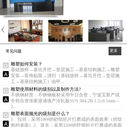
更多
常见问题
>>
雕塑如何安装？
基础放样→基坑开挖→垫层施工→基座结构施工→雕塑
安装→装饰贴面→清扫（基础放样→基坑开挖→垫层施
工→基座结构施工）由甲...
雕塑使用材料的级别以及制作方法?
不锈钢材质：不锈钢板材采用中日合资，宁波宝新产或
中韩合资张家港浦项产冷轧板SUS 304-2B 1.5±0.1mm—
2...
雕塑表面抛光的级别是什么？
1、拉丝：采用180#的砂纸轮片打磨成的表面效果（丝纹
粗的表面）2、亚光：采用320#的纤维轮片打磨成的表面