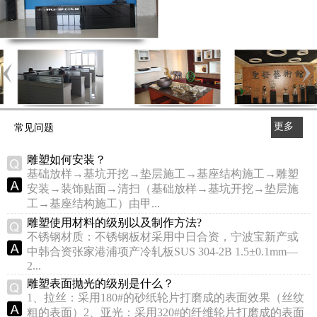
更多
常见问题
>>
雕塑如何安装？
基础放样→基坑开挖→垫层施工→基座结构施工→雕塑
安装→装饰贴面→清扫（基础放样→基坑开挖→垫层施
工→基座结构施工）由甲...
雕塑使用材料的级别以及制作方法?
不锈钢材质：不锈钢板材采用中日合资，宁波宝新产或
中韩合资张家港浦项产冷轧板SUS 304-2B 1.5±0.1mm—
2...
雕塑表面抛光的级别是什么？
1、拉丝：采用180#的砂纸轮片打磨成的表面效果（丝纹
粗的表面）2、亚光：采用320#的纤维轮片打磨成的表面