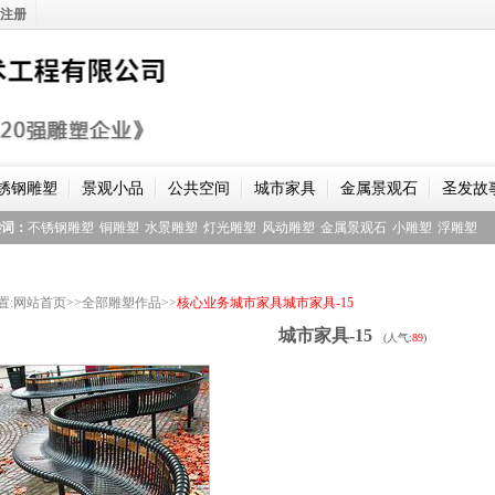
注册
锈钢雕塑
景观小品
公共空间
城市家具
金属景观石
圣发故
键词：
不锈钢雕塑
铜雕塑
水景雕塑
灯光雕塑
风动雕塑
金属景观石
小雕塑
浮雕塑
置
:
网站首页
>>
全部雕塑作品
>>
核心业务
城市家具
城市家具-15
城市家具-15
(人气:
89
)