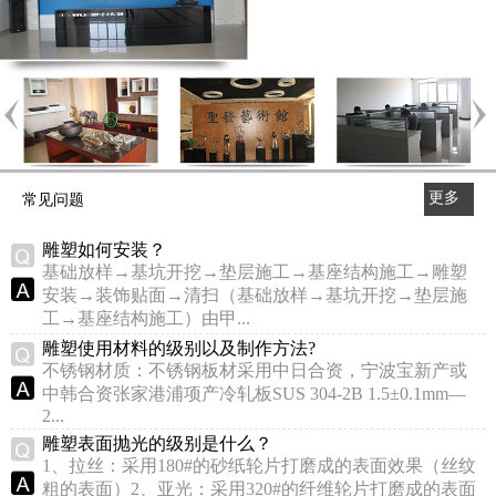
更多
常见问题
>>
雕塑如何安装？
基础放样→基坑开挖→垫层施工→基座结构施工→雕塑
安装→装饰贴面→清扫（基础放样→基坑开挖→垫层施
工→基座结构施工）由甲...
雕塑使用材料的级别以及制作方法?
不锈钢材质：不锈钢板材采用中日合资，宁波宝新产或
中韩合资张家港浦项产冷轧板SUS 304-2B 1.5±0.1mm—
2...
雕塑表面抛光的级别是什么？
1、拉丝：采用180#的砂纸轮片打磨成的表面效果（丝纹
粗的表面）2、亚光：采用320#的纤维轮片打磨成的表面