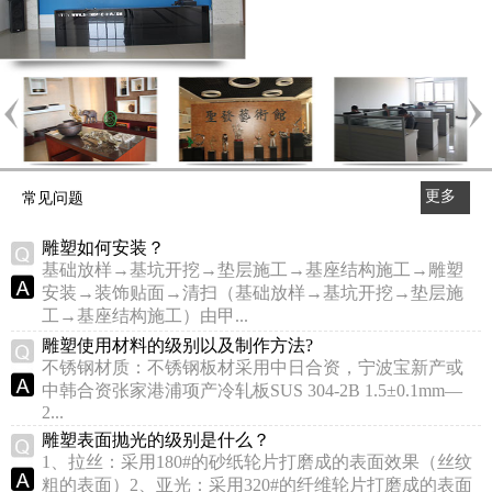
更多
常见问题
>>
雕塑如何安装？
基础放样→基坑开挖→垫层施工→基座结构施工→雕塑
安装→装饰贴面→清扫（基础放样→基坑开挖→垫层施
工→基座结构施工）由甲...
雕塑使用材料的级别以及制作方法?
不锈钢材质：不锈钢板材采用中日合资，宁波宝新产或
中韩合资张家港浦项产冷轧板SUS 304-2B 1.5±0.1mm—
2...
雕塑表面抛光的级别是什么？
1、拉丝：采用180#的砂纸轮片打磨成的表面效果（丝纹
粗的表面）2、亚光：采用320#的纤维轮片打磨成的表面