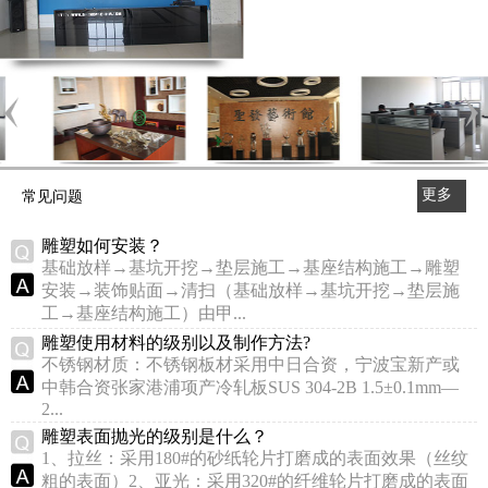
更多
常见问题
>>
雕塑如何安装？
基础放样→基坑开挖→垫层施工→基座结构施工→雕塑
安装→装饰贴面→清扫（基础放样→基坑开挖→垫层施
工→基座结构施工）由甲...
雕塑使用材料的级别以及制作方法?
不锈钢材质：不锈钢板材采用中日合资，宁波宝新产或
中韩合资张家港浦项产冷轧板SUS 304-2B 1.5±0.1mm—
2...
雕塑表面抛光的级别是什么？
1、拉丝：采用180#的砂纸轮片打磨成的表面效果（丝纹
粗的表面）2、亚光：采用320#的纤维轮片打磨成的表面