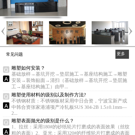
更多
常见问题
>>
雕塑如何安装？
基础放样→基坑开挖→垫层施工→基座结构施工→雕塑
安装→装饰贴面→清扫（基础放样→基坑开挖→垫层施
工→基座结构施工）由甲...
雕塑使用材料的级别以及制作方法?
不锈钢材质：不锈钢板材采用中日合资，宁波宝新产或
中韩合资张家港浦项产冷轧板SUS 304-2B 1.5±0.1mm—
2...
雕塑表面抛光的级别是什么？
1、拉丝：采用180#的砂纸轮片打磨成的表面效果（丝纹
粗的表面）2、亚光：采用320#的纤维轮片打磨成的表面