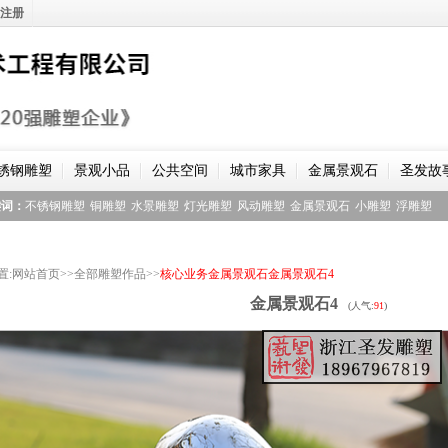
注册
锈钢雕塑
景观小品
公共空间
城市家具
金属景观石
圣发故
键词：
不锈钢雕塑
铜雕塑
水景雕塑
灯光雕塑
风动雕塑
金属景观石
小雕塑
浮雕塑
置
:
网站首页
>>
全部雕塑作品
>>
核心业务
金属景观石
金属景观石4
金属景观石4
(人气:
91
)