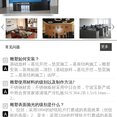
更多
常见问题
>>
雕塑如何安装？
基础放样→基坑开挖→垫层施工→基座结构施工→雕塑
安装→装饰贴面→清扫（基础放样→基坑开挖→垫层施
工→基座结构施工）由甲...
雕塑使用材料的级别以及制作方法?
不锈钢材质：不锈钢板材采用中日合资，宁波宝新产或
中韩合资张家港浦项产冷轧板SUS 304-2B 1.5±0.1mm—
2...
雕塑表面抛光的级别是什么？
1、拉丝：采用180#的砂纸轮片打磨成的表面效果（丝纹
粗的表面）2、亚光：采用320#的纤维轮片打磨成的表面