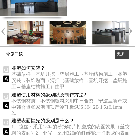
更多
常见问题
>>
雕塑如何安装？
基础放样→基坑开挖→垫层施工→基座结构施工→雕塑
安装→装饰贴面→清扫（基础放样→基坑开挖→垫层施
工→基座结构施工）由甲...
雕塑使用材料的级别以及制作方法?
不锈钢材质：不锈钢板材采用中日合资，宁波宝新产或
中韩合资张家港浦项产冷轧板SUS 304-2B 1.5±0.1mm—
2...
雕塑表面抛光的级别是什么？
1、拉丝：采用180#的砂纸轮片打磨成的表面效果（丝纹
粗的表面）2、亚光：采用320#的纤维轮片打磨成的表面