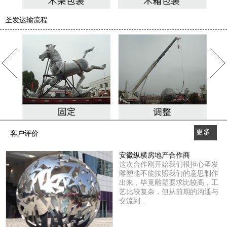
圣发运输流程
更多
客户评价
>>
安徽纵横房地产合作商
这次合作刚开始我们很担心圣发
雕塑能不能按照我们的意思制作
出来，毕竟雕塑要求比较高，工
艺比较复杂，但从前期的沟通与
交流到...