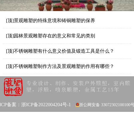
[顶]景观雕塑的特殊意境和铸铜雕塑的保养
[顶]园林景观雕塑存在的意义和常见的类别
[顶]不锈钢雕塑有什么意义价值及锻造工具是什么？
[顶]不锈钢雕塑制作方法及景观雕塑的作用有哪些？
ICP备案：
浙ICP备2022004204号-1
浙公网安备 33072302100100