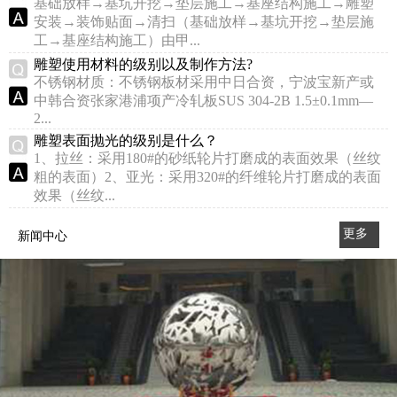
基础放样→基坑开挖→垫层施工→基座结构施工→雕塑
安装→装饰贴面→清扫（基础放样→基坑开挖→垫层施
工→基座结构施工）由甲...
雕塑使用材料的级别以及制作方法?
不锈钢材质：不锈钢板材采用中日合资，宁波宝新产或
中韩合资张家港浦项产冷轧板SUS 304-2B 1.5±0.1mm—
2...
雕塑表面抛光的级别是什么？
1、拉丝：采用180#的砂纸轮片打磨成的表面效果（丝纹
粗的表面）2、亚光：采用320#的纤维轮片打磨成的表面
效果（丝纹...
更多
新闻中心
>>