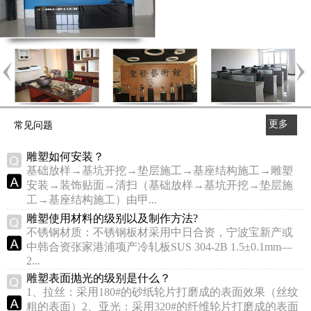
更多
常见问题
>>
雕塑如何安装？
基础放样→基坑开挖→垫层施工→基座结构施工→雕塑
安装→装饰贴面→清扫（基础放样→基坑开挖→垫层施
工→基座结构施工）由甲...
雕塑使用材料的级别以及制作方法?
不锈钢材质：不锈钢板材采用中日合资，宁波宝新产或
中韩合资张家港浦项产冷轧板SUS 304-2B 1.5±0.1mm—
2...
雕塑表面抛光的级别是什么？
1、拉丝：采用180#的砂纸轮片打磨成的表面效果（丝纹
粗的表面）2、亚光：采用320#的纤维轮片打磨成的表面